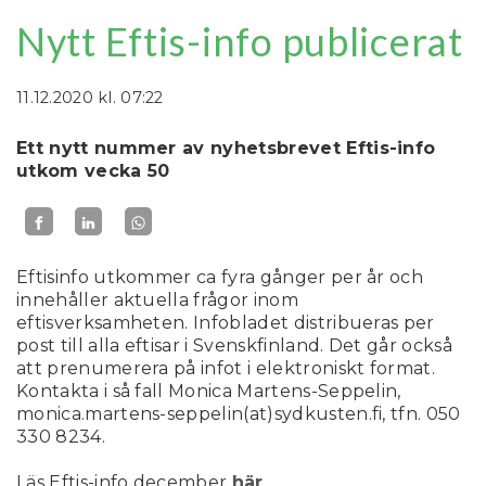
Nytt Eftis-info publicerat
11.12.2020
kl. 07:22
Ett nytt nummer av nyhetsbrevet Eftis-info
utkom vecka 50
Eftisinfo utkommer ca fyra gånger per år och
innehåller aktuella frågor inom
eftisverksamheten. Infobladet distribueras per
post till alla eftisar i Svenskfinland. Det går också
att prenumerera på infot i elektroniskt format.
Kontakta i så fall Monica Martens-Seppelin,
monica.martens-seppelin(at)sydkusten.fi, tfn. 050
330 8234.
Läs Eftis-info december
här