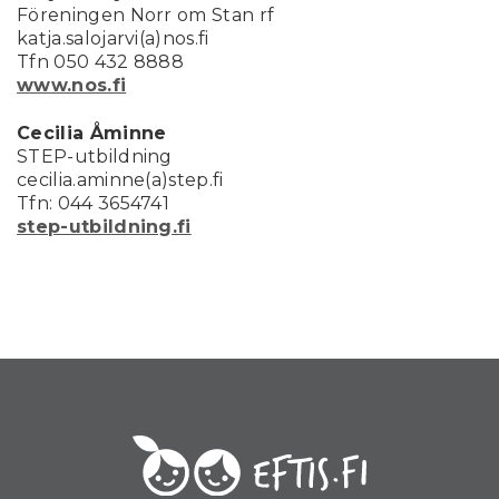
Föreningen Norr om Stan rf
katja.salojarvi(a)nos.fi
Tfn 050 432 8888
www.nos.fi
Cecilia Åminne
STEP-utbildning
cecilia.aminne(a)step.fi
Tfn: 044 3654741
step-utbildning.fi