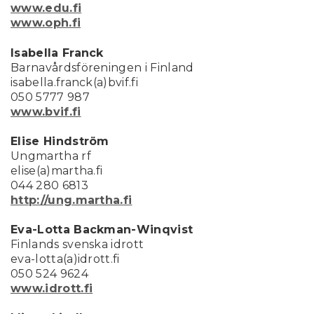
www.edu.fi
www.oph.fi
Isabella Franck
Barnavårdsföreningen i Finland
isabella.franck(a)bvif.fi
050 5777 987
www.bvif.fi
Elise Hindström
Ungmartha rf
elise(a)martha.fi
044 280 6813
http://ung.martha.fi
Eva-Lotta Backman-Winqvist
Finlands svenska idrott
eva-lotta(a)idrott.fi
050 524 9624
www.idrott.fi