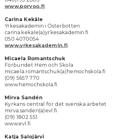
www.porvoo.fi
Carina Kekäle
Yrkesakademin i Österbotten
carina.kekale(a)yrkesakademin.fi
050 4070054
www.yrkesakademin.fi
Micaela Romantschuk
Förbundet Hem och Skola
micaela.romantschuk(a)hemochskola.fi
(09) 5657 770
www.hemochskola.fi
Mirva Sandén
Kyrkans central för det svenska arbetet
mirva.sanden(a)evl.fi
(09) 1802 551
www.evl.fi
Katja Salojärvi