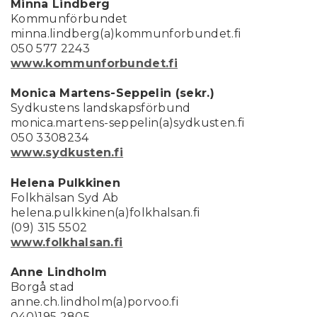
Minna Lindberg
Kommunförbundet
minna.lindberg(a)kommunforbundet.fi
050 577 2243
www.kommunforbundet.fi
Monica Martens-Seppelin (sekr.)
Sydkustens landskapsförbund
monica.martens-seppelin(a)sydkusten.fi
050 3308234
www.sydkusten.fi
Helena Pulkkinen
Folkhälsan Syd Ab
helena.pulkkinen(a)folkhalsan.fi
(09) 315 5502
www.folkhalsan.fi
Anne Lindholm
Borgå stad
anne.ch.lindholm(a)porvoo.fi
040)195 2805