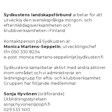
Sydkustens landskapsförbund
arbetar för att
utveckla den svenskspråkiga morgon- och
eftermiddagsverksamheten och
klubbverksamheten i Finland.
Kontaktperson på Sydkusten är:
Monica Martens-Seppelin
, utvecklingschef
tfn 050 330 8234
e-post: monica.martens-seppelin(at)sydkusten.fi
Sydkustens samarbetar aktivt med andra aktörer
inom området och vi administrerar en
ledningsgrupp för eftis- och klubbverksamhet.
Gruppen har följande medlemmar:
Sonja Hyvönen
(ordförande)
Utbildningsstyrelsen
sonja.hyvonen(a)oph.fi
029 533 1410