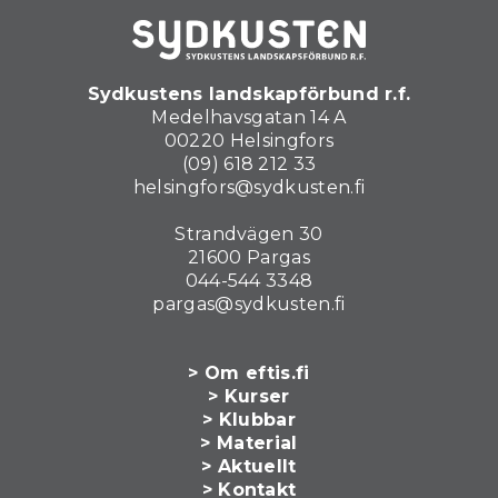
Sydkustens landskapförbund r.f.
Medelhavsgatan 14 A
00220 Helsingfors
(09) 618 212 33
helsingfors@sydkusten.fi
Strandvägen 30
21600 Pargas
044-544 3348
pargas@sydkusten.fi
> Om eftis.fi
> Kurser
> Klubbar
> Material
> Aktuellt
> Kontakt