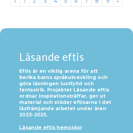
«
1
2
3
4
5
6
7
8
9
»
Läsande eftis
Eftis är en viktig arena för att
berika barns språkutveckling och
göra läsningen lustfylld och
fantasirik. Projektet Läsande eftis
ordnar inspirationsträffar, ger ut
material och stöder eftisarna i det
läsfrämjande arbetet under åren
2023-2025.
Läsande eftis hemsidor